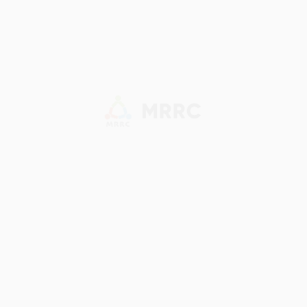
東奥日報、デーリー東北、岩手日報、福島民報、神奈川新聞、山
梨日日新聞、静岡新聞、福井新聞、四国新聞、愛媛新聞、宮崎日
日新聞、熊本日日新聞、南日本新聞
（以上 2025年1月9日掲載）
伊勢新聞
（2025年1月11日掲載）
MRRC
寺田研究室
INDEX