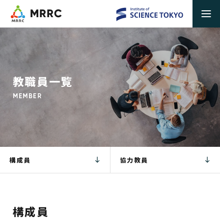
MRRC
教
職
員
一
覧
MEMBER
構成員
協力教員
構成員