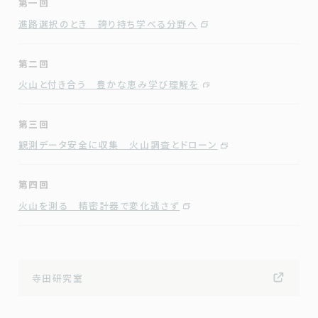
第一回
進路選択のとき 誇り持ち学べる分野へ
第二回
火山と付き合う 豊かな恵み学び理解を
第三回
観測データ安全に収集 火山調査とドローン
MRRC
第四回
火山を測る 精密計器で変化逃さず
寺田研究室